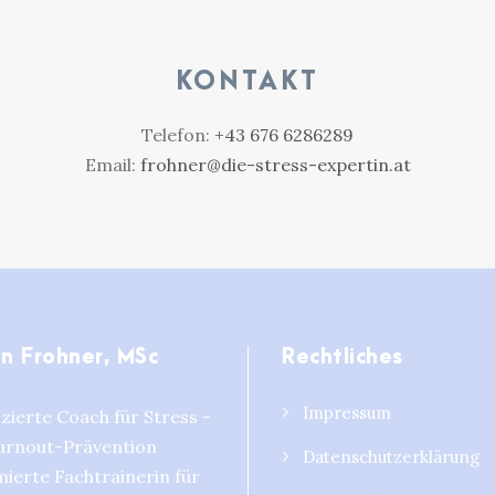
KONTAKT
Telefon:
+43 676 6286289
Email:
frohner@die-stress-expertin.at
un Frohner, MSc
Rechtliches
Impressum
izierte Coach für Stress -
urnout-Prävention
Datenschutzerklärung
ierte Fachtrainerin für