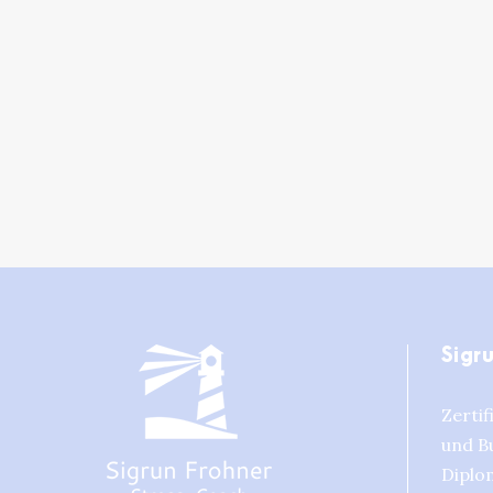
Sigr
Zertif
und B
Diplom