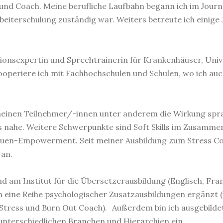
und Coach. Meine berufliche Laufbahn begann ich im Journ
rbeiterschulung zuständig war. Weiters betreute ich einige 
tionsexpertin und Sprechtrainerin für Krankenhäuser, Univ
 kooperiere ich mit Fachhochschulen und Schulen, wo ich 
meinen Teilnehmer/-innen unter anderem die Wirkung spra
 nahe. Weitere Schwerpunkte sind Soft Skills im Zusamm
auen-Empowerment. Seit meiner Ausbildung zum Stress Co
 an.
und am Institut für die Übersetzerausbildung (Englisch, Fra
 eine Reihe psychologischer Zusatzausbildungen ergänzt (
, Stress und Burn Out Coach). Außerdem bin ich ausgebild
 unterschiedlichen Branchen und Hierarchien ein.